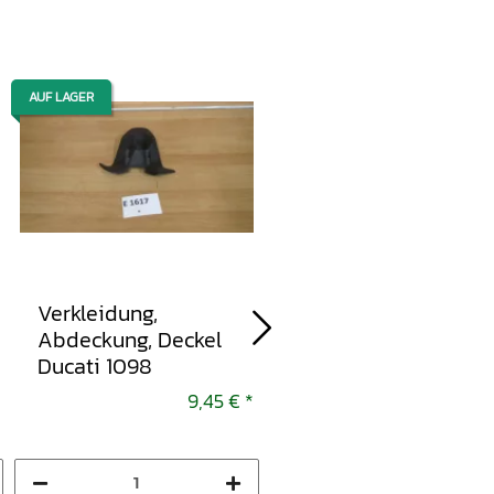
AUF LAGER
AUF LAGER
Verkleidung,
Bugverkleidung,
Abdeckung, Deckel
Verkleidung,
Ducati 1098
Abdeckung Ducati
1098 1098 R 2008-
9,45 €
*
13,95 
2009