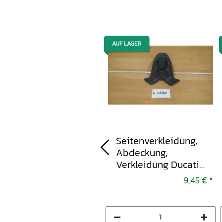
AUF LAGER
AUF LAGER
Kettenschutz,
Seitenverkleidung,
Abdeckung,
Abdeckung,
Verkleidung Ducati
Verkleidung Ducati
Monster 821 2014-
848, 1098, 1198
9,45 €
*
9,45 €
*
2016