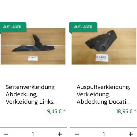
AUF LAGER
AUF LAGER
Seitenverkleidung,
Auspuffverkleidung,
Abdeckung,
Verkleidung,
Verkleidung Links
Abdeckung Ducati
Ducati 848, 1098, 1198
1098, 848
9,45 €
*
18,95 €
*