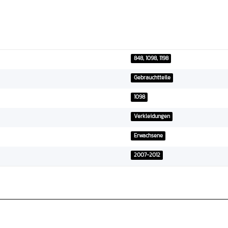
848, 1098, 1198
Gebrauchtteile
1098
Verkleidungen
Erwachsene
2007-2012