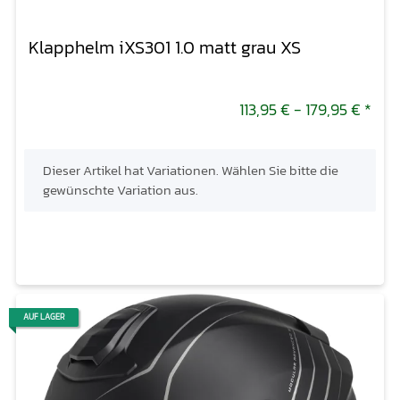
Klapphelm iXS301 1.0 matt grau XS
113,95 € -
179,95 €
*
x
Dieser Artikel hat Variationen. Wählen Sie bitte die
gewünschte Variation aus.
AUF LAGER