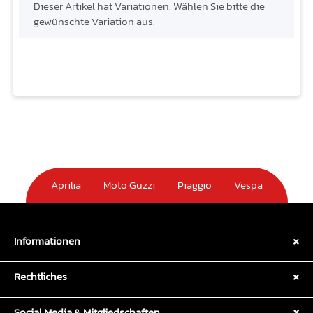
x
Dieser Artikel hat Variationen. Wählen Sie bitte die
gewünschte Variation aus.
Aprilia
Moto Guzzi
Piaggio
Vespa
Informationen
Rechtliches
Social Media & Mitgliedschaften