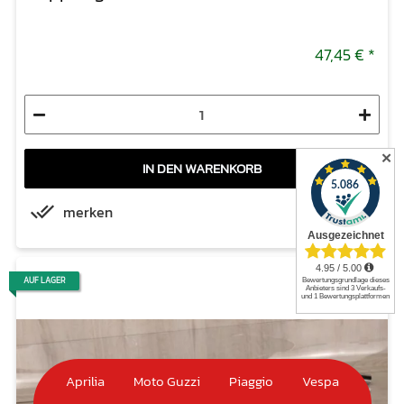
47,45 €
*
✕
IN DEN WARENKORB
merken
AUF LAGER
Aprilia
Moto Guzzi
Piaggio
Vespa