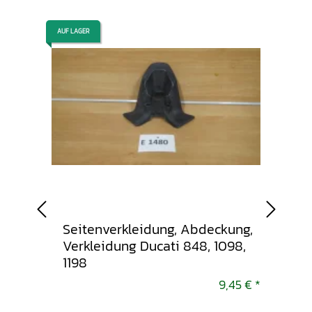
AUF LAGER
AUF LAGER
Seitenverkleidung, Abdeckung,
Seit
er 821
Verkleidung Ducati 848, 1098,
Verk
1198
1098
9,45 €
*
9,45 €
*