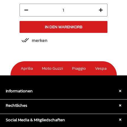
IN DEN WARENKORB
merken
m
Aprilia
Moto Guzzi
Piaggio
Vespa
Informationen
Rechtliches
Social Media & Mitgliedschaften