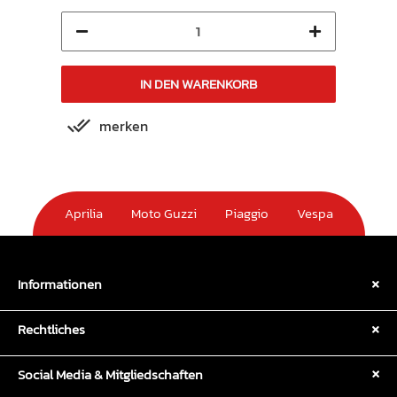
IN DEN WARENKORB
merken
m
Aprilia
Moto Guzzi
Piaggio
Vespa
Informationen
Rechtliches
Social Media & Mitgliedschaften