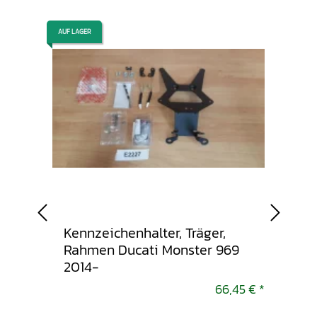
AUF LAGER
AUF LAGER
mer
Kennzeichenhalter, Träger,
Ausp
gelb -
Rahmen Ducati Monster 969
End
2014-
Duca
201
3,95 €
*
66,45 €
*