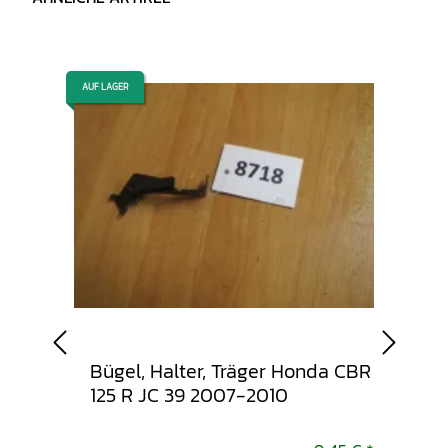
AUF LAGER
AUF LAGER
ung
Bügel, Halter, Träger Honda CBR
Tan
125 R JC 39 2007-2010
Honda
201