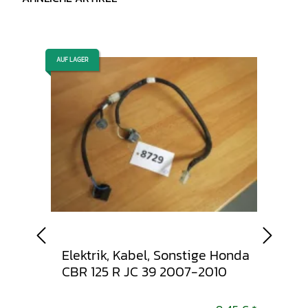
AUF LAGER
AUF LAGER
onda
Elektrik, Kabel, Sonstige Honda
Tach
010
CBR 125 R JC 39 2007-2010
Honda
201