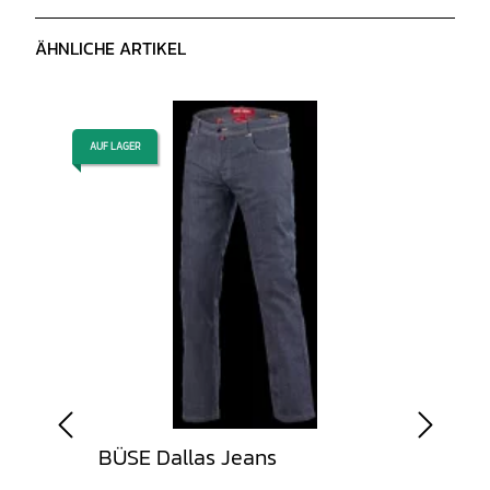
ÄHNLICHE ARTIKEL
AUF LAGER
AUF LAGER
BÜSE Dallas Jeans
Jack
Far