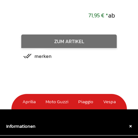
ab
,00 €
*
71,95 €
*
ZUM ARTIKEL
merken
m
Aprilia
Moto Guzzi
Piaggio
Vespa
Informationen