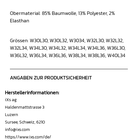
Obermaterial: 85% Baumwolle, 13% Polyester, 2%
Elasthan
Grössen:
W30L30, W30L32, W3034, W32L30, W32L32,
W32L34, W34L30, W34L32, W34L34, W34L36, W36L30,
W36L32, W36L34, W36L36, W38L34, W38L36, W40L34
ANGABEN ZUR PRODUKTSICHERHEIT
Herstellerinformationen:
iXs ag
Haldenmattstrasse 3
Luzern
Sursee, Schweiz, 6210
info@ixs.com
https://www.ixs.com/de/