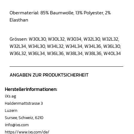
Obermaterial: 85% Baumwolle, 13% Polyester, 2%
Elasthan
Grössen:
W30L30, W30L32, W3034, W32L30, W32L32,
W32L34, W34L30, W34L32, W34L34, W34L36, W36L30,
W36L32, W36L34, W36L36, W38L34, W38L36, W40L34
ANGABEN ZUR PRODUKTSICHERHEIT
Herstellerinformationen:
iXs ag
Haldenmattstrasse 3
Luzern
Sursee, Schweiz, 6210
info@ixs.com
https://www.ixs.com/de/