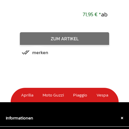
ab
,00 €
*
71,95 €
*
ZUM ARTIKEL
merken
m
Aprilia
Moto Guzzi
Piaggio
Vespa
Informationen