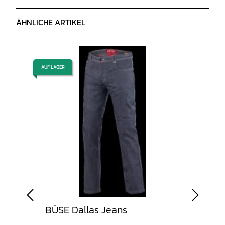
ÄHNLICHE ARTIKEL
AUF LAGER
AUF LAGER
BÜSE Dallas Jeans
Jack
Far