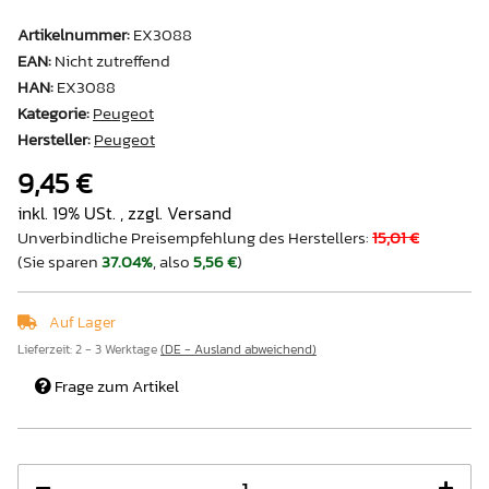
Artikelnummer:
EX3088
EAN:
Nicht zutreffend
HAN:
EX3088
Kategorie:
Peugeot
Hersteller:
Peugeot
9,45 €
inkl. 19% USt. , zzgl.
Versand
Unverbindliche Preisempfehlung des Herstellers
:
15,01 €
(Sie sparen
37.04%
, also
5,56 €
)
Auf Lager
Lieferzeit:
2 - 3 Werktage
(DE - Ausland abweichend)
Frage zum Artikel