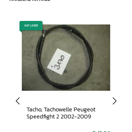
AUF LAGER
AUF LAGER
Tacho, Tachowelle Peugeot
Seit
 1000
Speedfight 2 2002-2009
Ver
Spe