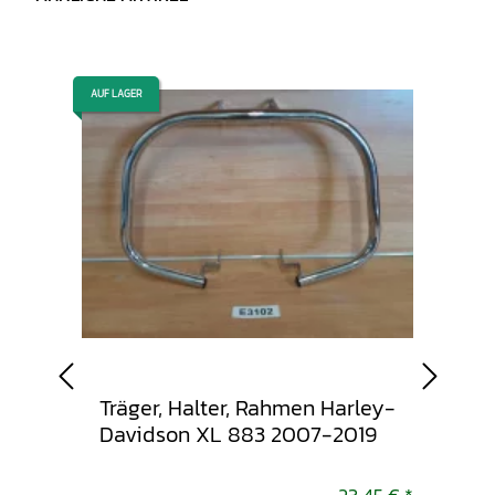
AUF LAGER
AUF LAGER
Träger, Halter, Rahmen Harley-
Verk
 XL
Davidson XL 883 2007-2019
Har