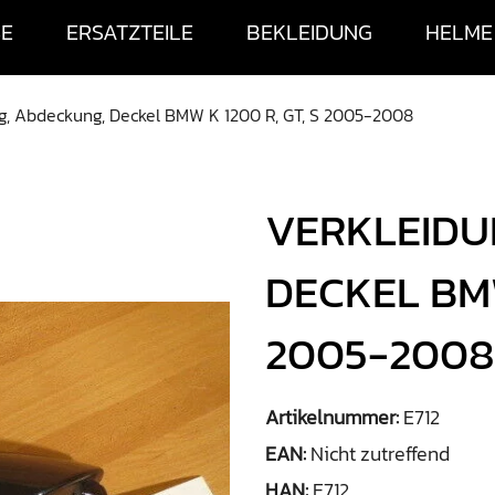
SE
ERSATZTEILE
BEKLEIDUNG
HELME
g, Abdeckung, Deckel BMW K 1200 R, GT, S 2005-2008
VERKLEIDU
DECKEL BMW
2005-2008
Artikelnummer:
E712
EAN:
Nicht zutreffend
HAN:
E712