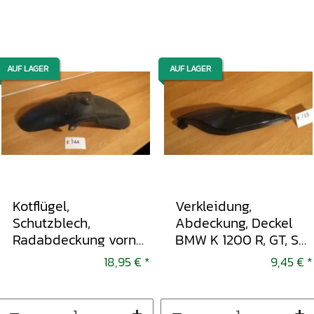
AUF LAGER
AUF LAGER
Kotflügel,
Verkleidung,
Schutzblech,
Abdeckung, Deckel
Radabdeckung vorne
BMW K 1200 R, GT, S
BMW K 1200 R, GT, S
2005-2008
18,95 €
*
9,45 €
*
2005-2008