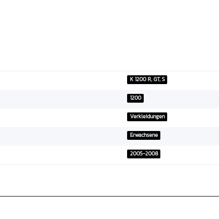
K 1200 R, GT, S
1200
Verkleidungen
Erwachsene
2005-2008