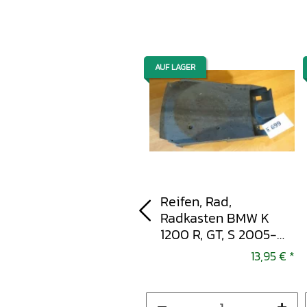
AUF LAGER
AUF LAGER
Anlasser, Starter BMW
Reifen, Rad,
K 1200 R, GT, S 2005-
Radkasten BMW K
2008
1200 R, GT, S 2005-
2008
18,95 €
*
13,95 €
*