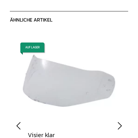
ÄHNLICHE ARTIKEL
AUF LAGER
AUF LAGER
Visier klar
Wang