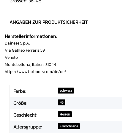
Grössen:
36-48
ANGABEN ZUR PRODUKTSICHERHEIT
Herstellerinformationen:
Dainese S.p.A.
Via Galileo Ferraris 59
Veneto
Montebelluna, Italien, 31044
https://www.tcxboots.com/de/de/
Farbe:
schwarz
Größe:
46
Geschlecht:
Herren
Altersgruppe:
Erwachsene