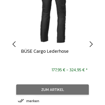
BÜSE Cargo Lederhose
Sti
sch
9,95 €
*
177,95 € -
324,95 €
*
ZUM ARTIKEL
merken