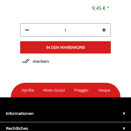
9,45 €
*
9,45 €
*
IN DEN WARENKORB
merken
m
Aprilia
Moto Guzzi
Piaggio
Vespa
Informationen
Rechtliches