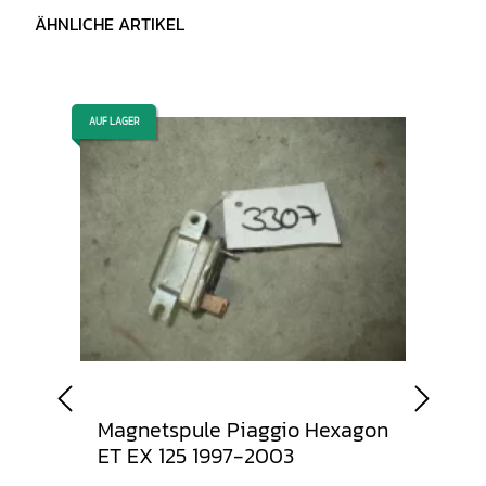
ÄHNLICHE ARTIKEL
AUF LAGER
AUF LAGER
Magnetspule Piaggio Hexagon
Fus
2003
ET EX 125 1997-2003
Piag
199