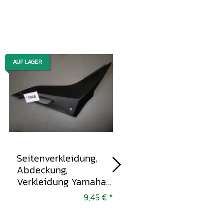
AUF LAGER
AUF LAGER
Seitenverkleidung,
Luftfilter,
Abdeckung,
Luftfilterkasten,
Verkleidung Yamaha
Airbox Yamaha YZF
YZF-R 125 2008-2013
125 2008-2013
9,45 €
*
9,45 