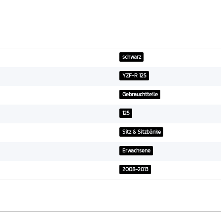
schwarz
YZF-R 125
Gebrauchtteile
125
Sitz & Sitzbänke
Erwachsene
2008-2013