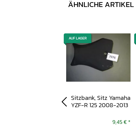
ÄHNLICHE ARTIKEL
AUF LAGER
AUF LAGER
Unterbodenverkleidung,
Sitzbank, Sitz Yamaha
Yamaha YZF-R 125
YZF-R 125 2008-2013
2008-2013
9,45 €
*
9,45 €
*