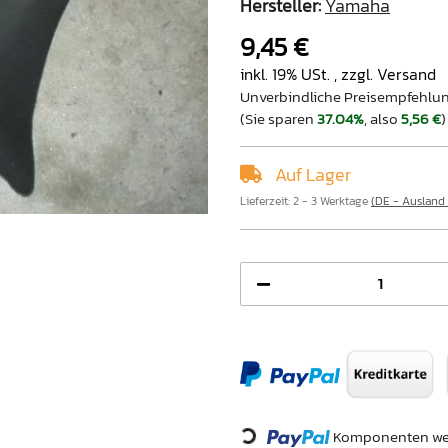
Hersteller:
Yamaha
9,45 €
inkl. 19% USt. , zzgl.
Versand
Unverbindliche Preisempfehlun
(Sie sparen
37.04%
, also
5,56 €
)
Auf Lager
Lieferzeit:
2 - 3 Werktage
(DE - Ausland
Loading...
Komponenten wer