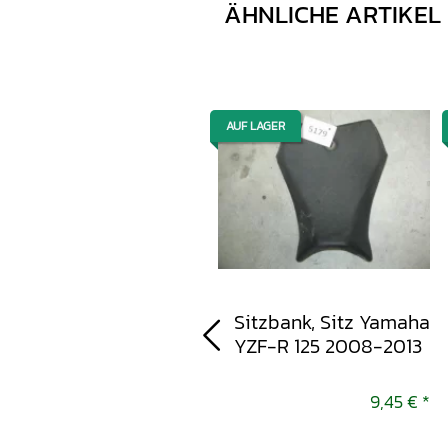
ÄHNLICHE ARTIKEL
AUF LAGER
AUF LAGER
Drosselklappeneinheit,
Sitzbank, Sitz Yamaha
Drosselklappen
YZF-R 125 2008-2013
Yamaha YZF-R 125
2008-2013
32,95 €
*
9,45 €
*