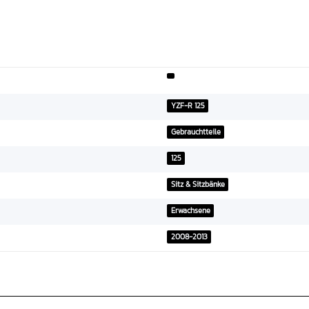
YZF-R 125
Gebrauchtteile
125
Sitz & Sitzbänke
Erwachsene
2008-2013