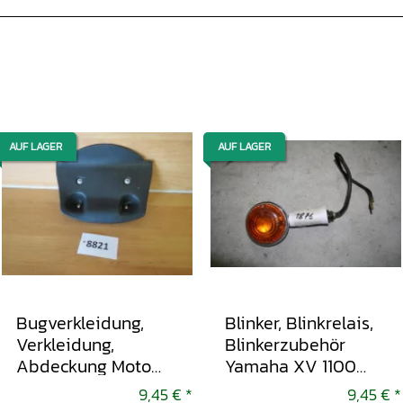
AUF LAGER
AUF LAGER
Bugverkleidung,
Blinker, Blinkrelais,
Verkleidung,
Blinkerzubehör
Abdeckung Moto
Yamaha XV 1100
Guzzi V11 LM 1100 KT
Virago 1993-1999
9,45 €
*
9,45 €
*