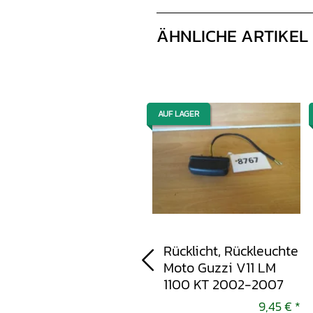
ÄHNLICHE ARTIKEL
AUF LAGER
AUF LAGER
Blinker, Blinkrelais,
Rücklicht, Rückleuchte
Blinkerzubehör
Moto Guzzi V11 LM
Honda X-Eleven 1100
1100 KT 2002-2007
1999-2004
9,45 €
*
9,45 €
*