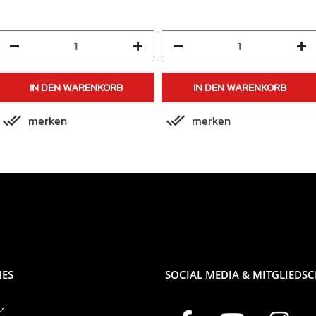
2002-2007
IN DEN WARENKORB
IN DEN WARENKORB
merken
merken
HES
SOCIAL MEDIA & MITGLIEDS
z