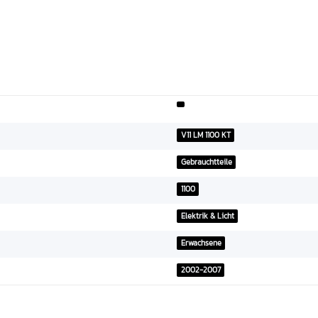
V11 LM 1100 KT
Gebrauchtteile
1100
Elektrik & Licht
Erwachsene
2002-2007