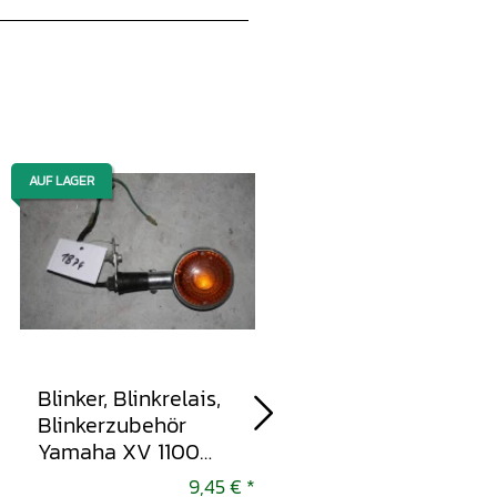
AUF LAGER
AUF LAGER
Blinker, Blinkrelais,
Blinker, Blinkrelais,
Blinkerzubehör
Blinkerzubehör
Yamaha XV 1100
Honda CB 1100 SF X
Virago 1993-1999
11 2000-2003
9,45 €
*
9,45 