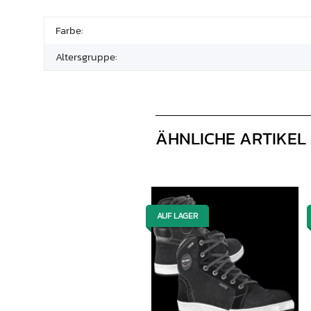
Farbe:
Altersgruppe:
ÄHNLICHE ARTIKEL
AUF LAGER
AUF LAGER