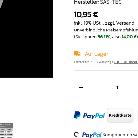
Hersteller:
SAS-TEC
10,95 €
inkl. 19% USt. , zzgl.
Versand
Unverbindliche Preisempfehlun
(Sie sparen
56.11%
, also
14,00 €
)
Auf Lager
Lieferzeit:
2 - 3 Werktage
(DE - Ausland
Loading...
Komponenten wer