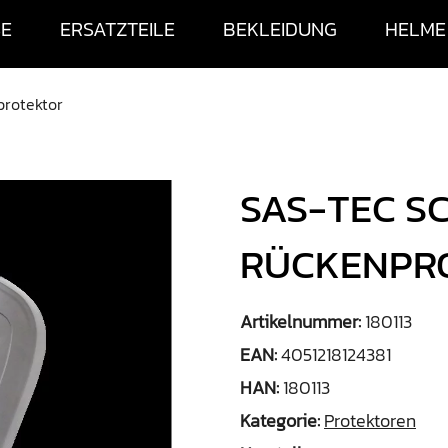
SE
ERSATZTEILE
BEKLEIDUNG
HELME
protektor
SAS-TEC SC
RÜCKENPR
Artikelnummer:
180113
EAN:
4051218124381
HAN:
180113
Kategorie:
Protektoren