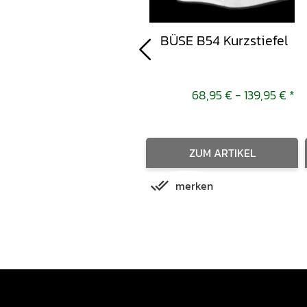
Funktions T-Shirt TS2
BÜSE B54 Kurzstiefel
Black M/L
48,95 €
*
68,95 € -
139,95 €
*
ZUM ARTIKEL
merken
IN DEN WARENKORB
merken