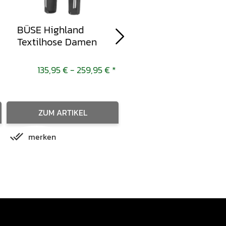
BÜSE Highland
BÜSE Stream
Textilhose Damen
Nierengurt
135,95 € -
259,95 €
*
11,95 € -
24,95 
ZUM ARTIKEL
ZUM ARTIKEL
merken
merken