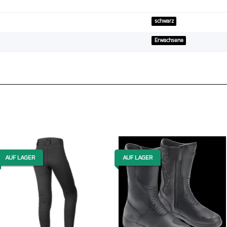
schwarz
Erwachsene
AUF LAGER
AUF LAGER