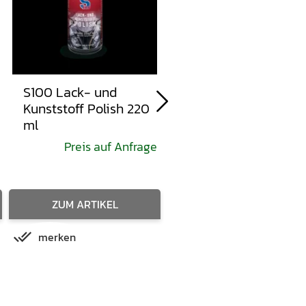
S100 Lack- und
S100 Total Reiniger
Kunststoff Polish 220
Plus Neue Formel 75
ml
ml
26,65 € pro 1 l
Preis auf Anfrage
19,99 
ZUM ARTIKEL
merken
IN DEN WARENKORB
merken