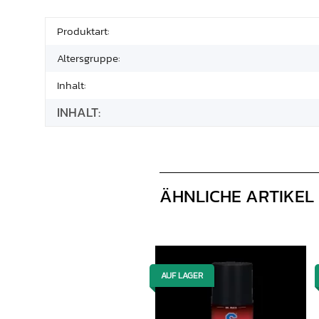
Produktart:
Altersgruppe:
Inhalt:
INHALT:
ÄHNLICHE ARTIKEL
AUF LAGER
AUF LAGER