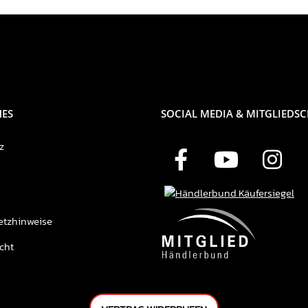
HES
SOCIAL MEDIA & MITGLIEDS
z
etzhinweise
cht