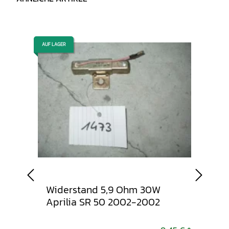
AUF LAGER
AUF LAGER
ilia
Widerstand 5,9 Ohm 30W
Zünd
Aprilia SR 50 2002-2002
50 