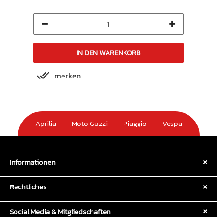
IN DEN WARENKORB
merken
m
Aprilia
Moto Guzzi
Piaggio
Vespa
Informationen
Rechtliches
Social Media & Mitgliedschaften