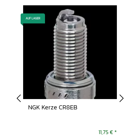
AUF LAGER
AUF LAGER
NGK Kerze CR8EB
Bre
0,95 €
*
11,75 €
*