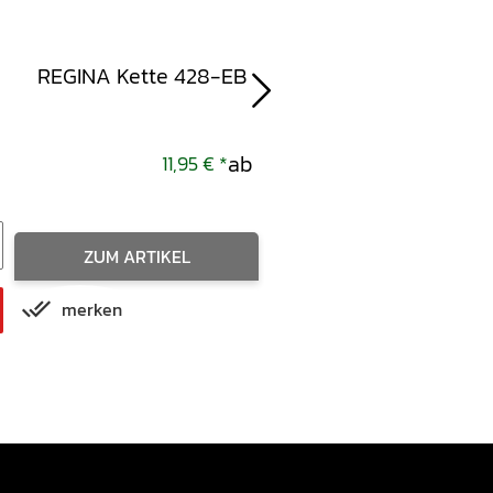
REGINA Kette 428-EB
NGK Kerzenstecker
LB05F schwarz
ab
11,95 €
*
4,95 
ZUM ARTIKEL
merken
IN DEN WARENKORB
merken