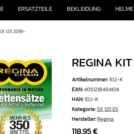
SE
ERSATZTEILE
BEKLEIDUNG
HELME
SX 125 2018-
REGINA KIT 
Artikelnummer:
102-K
EAN:
4051218484614
HAN:
102-K
Kategorie:
SX 125 E5
Hersteller:
Regina
118,95 €