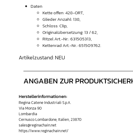
Daten
Kette offen: 428-ORT,
Glieder Anzahl: 138,
Schloss: Clip,
Originalübersetzung: 13 / 62,
Ritzel Art.-Nr.: 631505313,
Kettenrad Art.-Nr.: 651509762.
Artikelzustand: NEU
ANGABEN ZUR PRODUKTSICHER
Herstellerinformationen:
Regina Catene Industriali S.p.A.
Via Monza 90
Lombardia
Cernusco Lombardone, Italien, 23870
sales@reginachain.net
https://www.reginachain.net/