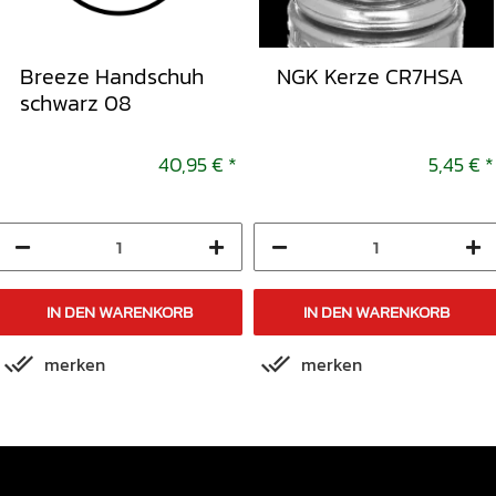
Breeze Handschuh
NGK Kerze CR7HSA
schwarz 08
40,95 €
*
5,45 €
*
IN DEN WARENKORB
IN DEN WARENKORB
merken
merken