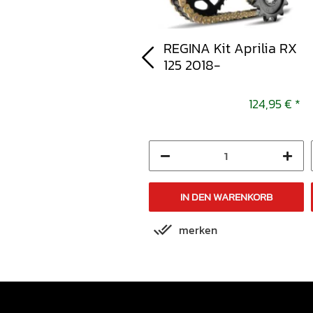
NGK Kerze IFR6G-11K
REGINA Kit Aprilia RX
125 2018-
31,00 €
*
124,95 €
*
IN DEN WARENKORB
IN DEN WARENKORB
merken
merken