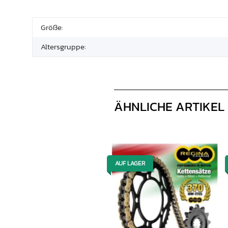
Größe:
Altersgruppe:
ÄHNLICHE ARTIKEL
AUF LAGER
AUF LAGER