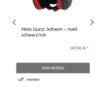
ne -
Moto Guzzi Jethelm - matt
Moto
schwarz/rot
,00 €
*
147,00 €
*
ZUM ARTIKEL
merken
m