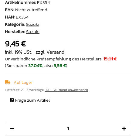
Artikelnummer:
EX354
EAN:
Nicht zutreffend
HAN:
EX354
Kategorie:
Suzuki
Hersteller:
Suzuki
9,45 €
inkl. 19% USt. , zzgl.
Versand
Unverbindliche Preisempfehlung des Herstellers
:
15,01 €
(Sie sparen
37.04%
, also
5,56 €
)
Auf Lager
Lieferzeit:
2 - 3 Werktage
(DE - Ausland abweichend)
Frage zum Artikel