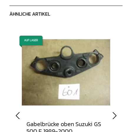
ÄHNLICHE ARTIKEL
AUF LAGER
AUF LAGER
00 E
Gabelbrücke oben Suzuki GS
Gabel
500 E 1989-2000
500