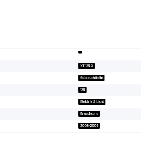
XT 125 X
Gebrauchtteile
125
Elektrik & Licht
Erwachsene
2008-2009