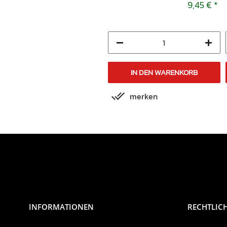
2008-2009
9,45 €
*
9,45 €
*
IN DEN WARENKORB
IN DEN WARENKORB
merken
merken
INFORMATIONEN
RECHTLIC