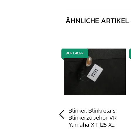
ÄHNLICHE ARTIKEL
AUF LAGER
AUF LAGER
Kombischalter
Blinker, Blinkrelais,
Bowdenzug Yamaha
Blinkerzubehör VR
XT 125 X 2008-2009
Yamaha XT 125 X