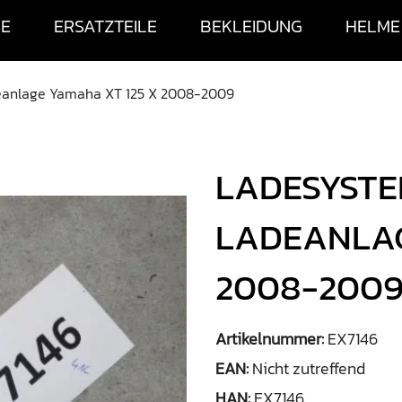
SE
ERSATZTEILE
BEKLEIDUNG
HELME
deanlage Yamaha XT 125 X 2008-2009
LADESYSTE
LADEANLAG
2008-200
Artikelnummer:
EX7146
EAN:
Nicht zutreffend
HAN:
EX7146