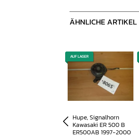
ÄHNLICHE ARTIKEL
AUF LAGER
AUF LAGER
Bugverkleidung,
Hupe, Signalhorn
Verkleidung,
Kawasaki ER 500 B
Abdeckung Kawasaki
ER500AB 1997-2000