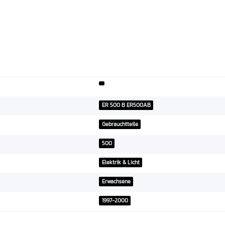
ER 500 B ER500AB
Gebrauchtteile
500
Elektrik & Licht
Erwachsene
1997-2000