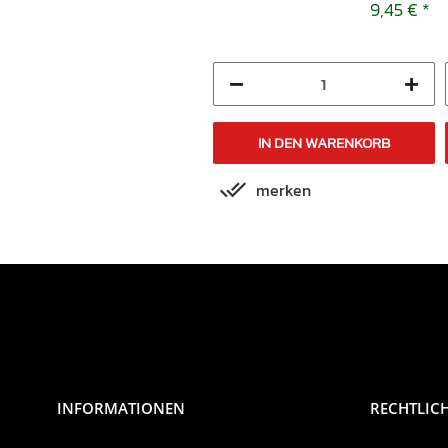
ER 500 B ER500AB
9,45 €
*
9,45 €
*
1997-2000
IN DEN WARENKORB
IN DEN WARENKORB
merken
merken
INFORMATIONEN
RECHTLIC