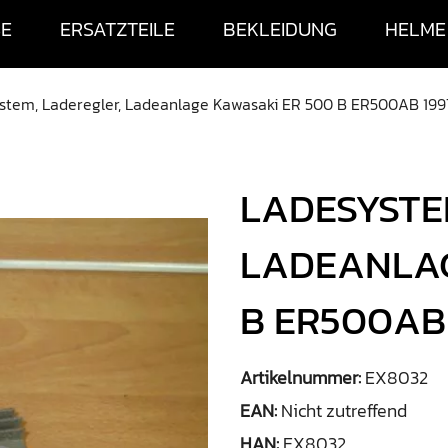
SE
ERSATZTEILE
BEKLEIDUNG
HELME
stem, Laderegler, Ladeanlage Kawasaki ER 500 B ER500AB 19
LADESYSTE
LADEANLAG
B ER500AB
Artikelnummer:
EX8032
EAN:
Nicht zutreffend
HAN:
EX8032