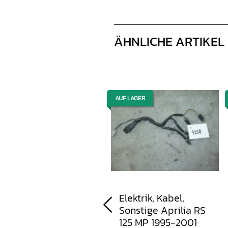
ÄHNLICHE ARTIKEL
AUF LAGER
AUF LAGER
Kupplungsnabe
Elektrik, Kabel,
Aprilia RS 125 1999-
Sonstige Aprilia RS
2009
125 MP 1995-2001