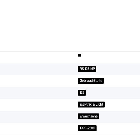
RS 125 MP
Gebrauchtteile
125
Elektrik & Licht
Erwachsene
1995-2001