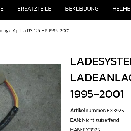
SE
ERSATZTEILE
BEKLEIDUNG
HELME
nlage Aprilia RS 125 MP 1995-2001
LADESYSTE
LADEANLAGE
1995-2001
Artikelnummer:
EX3925
EAN:
Nicht zutreffend
HAN:
EX3925