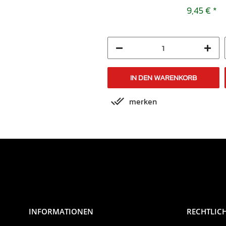
9,45 €
*
9,45 €
*
IN DEN WARENKORB
IN DEN WARENKORB
merken
merken
INFORMATIONEN
RECHTLIC