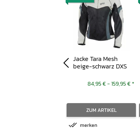
Tour Hose Tromsö-ST
Jacke Tara Mesh
schwarz M
beige-schwarz DXS
83,95 € -
199,95 €
*
84,95 € -
159,95 €
*
ZUM ARTIKEL
ZUM ARTIKEL
merken
merken