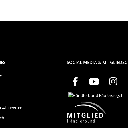
HES
SOCIAL MEDIA & MITGLIEDS
z
etzhinweise
cht