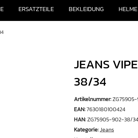
SE
ERSATZTEILE
BEKLEIDUNG
HELME
34
JEANS VIP
38/34
Artikelnummer:
ZG75905-
EAN:
7630180100424
HAN:
ZG75905-902-38/3
Kategorie:
Jeans