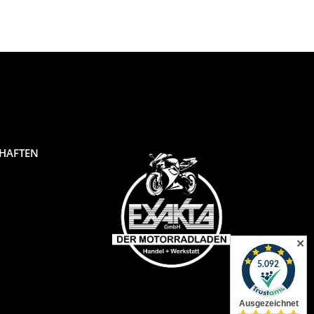
merken
CHAFTEN
✕