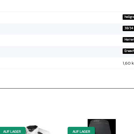
hellgr
38/34
Herre
Erwac
1,60
k
AUF LAGER
AUF LAGER