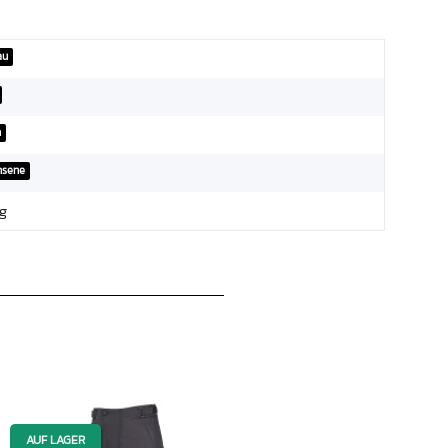
au
n
hsene
g
AUF LAGER
AUF LAGER