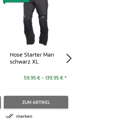
Hose Starter Man
Jacke Tour Powells-
schwarz XL
schwarz-weiss XL
59,95 € -
139,95 €
*
152,95 
ZUM ARTIKEL
merken
IN DEN WARENKORB