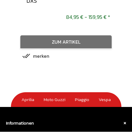
DXS
sch
9,95 €
*
84,95 € -
159,95 €
*
ZUM ARTIKEL
merken
m
Aprilia
Moto Guzzi
Piaggio
Vespa
Informationen