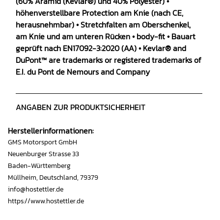
(60% Aramid (Kevlar®) und 40% Polyester) •
höhenverstellbare Protection am Knie (nach CE,
herausnehmbar) • Stretchfalten am Oberschenkel,
am Knie und am unteren Rücken • body-fit • Bauart
geprüft nach EN17092-3:2020 (AA) • Kevlar® and
DuPont™ are trademarks or registered trademarks of
E.I. du Pont de Nemours and Company
ANGABEN ZUR PRODUKTSICHERHEIT
Herstellerinformationen:
GMS Motorsport GmbH
Neuenburger Strasse 33
Baden-Württemberg
Müllheim, Deutschland, 79379
info@hostettler.de
https://www.hostettler.de