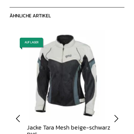
ÄHNLICHE ARTIKEL
AUF LAGER
AUF LAGER
sic
Jacke Tara Mesh beige-schwarz
Jack