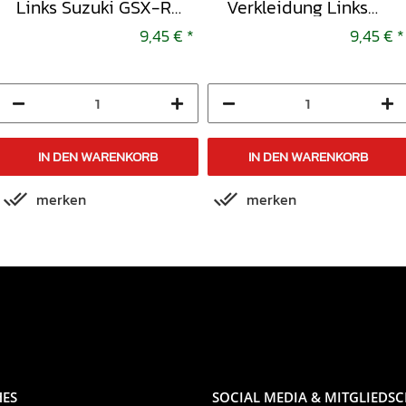
Links Suzuki GSX-R
Verkleidung Links
600 x-x
Suzuki GSX-R 600 x-
9,45 €
*
9,45 €
*
x
IN DEN WARENKORB
IN DEN WARENKORB
merken
merken
HES
SOCIAL MEDIA & MITGLIEDS