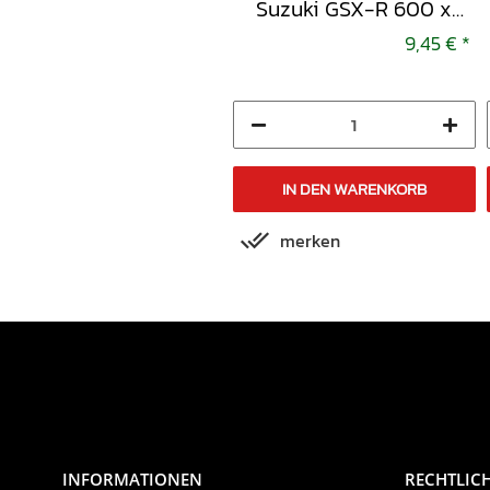
Links Suzuki GSX-R
Suzuki GSX-R 600 x-
1000 x-x
x
9,45 €
*
9,45 €
*
IN DEN WARENKORB
IN DEN WARENKORB
merken
merken
INFORMATIONEN
RECHTLIC