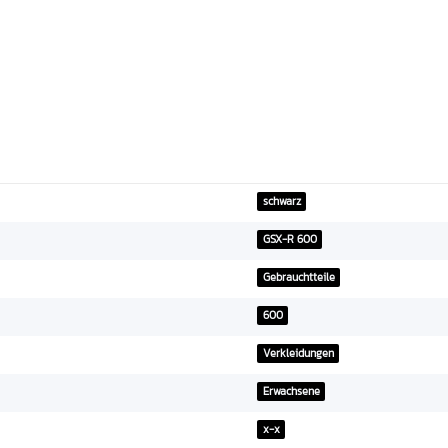
schwarz
GSX-R 600
Gebrauchtteile
600
Verkleidungen
Erwachsene
x-x