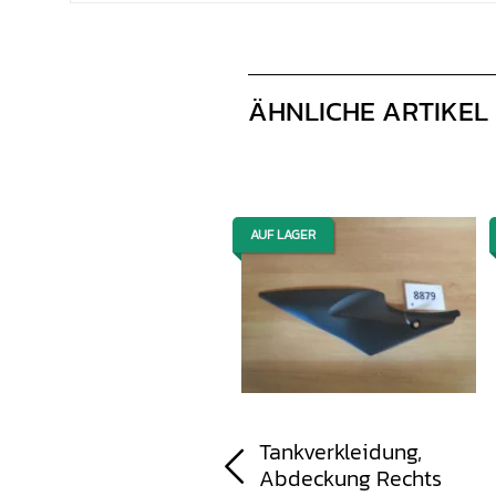
ÄHNLICHE ARTIKEL
AUF LAGER
AUF LAGER
Innenverkleidung,
Tankverkleidung,
Abdeckung, Deckel
Abdeckung Rechts