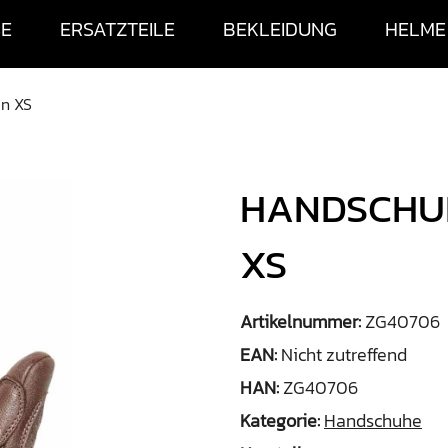
SE
ERSATZTEILE
BEKLEIDUNG
HELME
un XS
HANDSCHUH
XS
Artikelnummer:
ZG40706
EAN:
Nicht zutreffend
HAN:
ZG40706
Kategorie:
Handschuhe