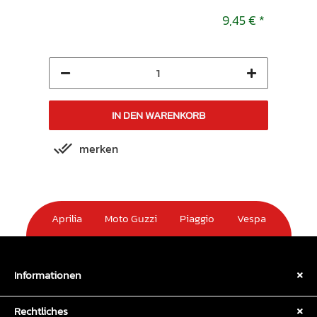
9,45 €
*
9,45 €
*
IN DEN WARENKORB
merken
m
Aprilia
Moto Guzzi
Piaggio
Vespa
Informationen
Rechtliches