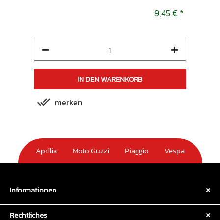
9,45 €
*
9,45 €
*
IN DEN WARENKORB
merken
m
Aprilia
Moto Guzzi
Piaggio
Vespa
Informationen
Rechtliches