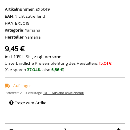
Artikelnummer:
EX5019
EAN:
Nicht zutreffend
HAN:
EX5019
Kategorie:
Yamaha
Hersteller:
Yamaha
9,45 €
inkl. 19% USt. , zzgl.
Versand
Unverbindliche Preisempfehlung des Herstellers
:
15,01 €
(Sie sparen
37.04%
, also
5,56 €
)
Auf Lager
Lieferzeit:
2 - 3 Werktage
(DE - Ausland abweichend)
Frage zum Artikel