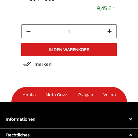
9,45 €
*
9,45 €
*
IN DEN WARENKORB
merken
m
Aprilia
Moto Guzzi
Piaggio
Vespa
Informationen
Rechtliches