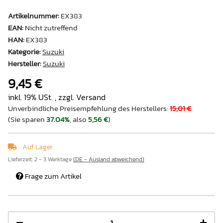
Artikelnummer:
EX383
EAN:
Nicht zutreffend
HAN:
EX383
Kategorie:
Suzuki
Hersteller:
Suzuki
9,45 €
inkl. 19% USt. , zzgl.
Versand
Unverbindliche Preisempfehlung des Herstellers
:
15,01 €
(Sie sparen
37.04%
, also
5,56 €
)
Auf Lager
Lieferzeit:
2 - 3 Werktage
(DE - Ausland abweichend)
Frage zum Artikel