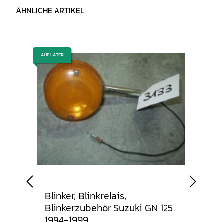
ÄHNLICHE ARTIKEL
AUF LAGER
AUF LAGER
Blinker, Blinkrelais,
Sch
Blinkerzubehör Suzuki GN 125
1994-1999