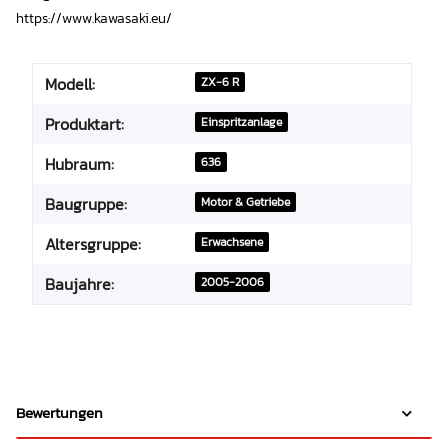
https://www.kawasaki.eu/
Modell:
ZX-6 R
Produktart:
Einspritzanlage
Hubraum:
636
Baugruppe:
Motor & Getriebe
Altersgruppe:
Erwachsene
Baujahre:
2005-2006
Bewertungen