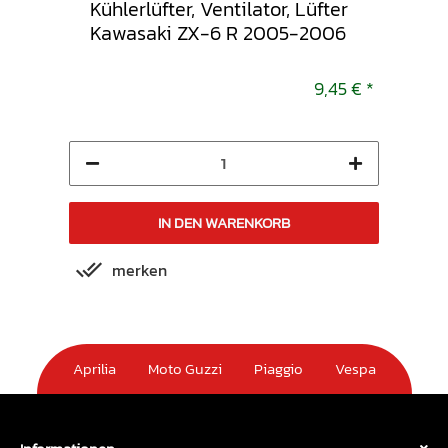
Kühlerlüfter, Ventilator, Lüfter
Soz
f
Kawasaki ZX-6 R 2005-2006
Sitz
2006-
GSX
5,45 €
*
9,45 €
*
IN DEN WARENKORB
merken
m
Aprilia
Moto Guzzi
Piaggio
Vespa