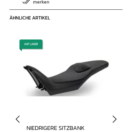
merken
m
ÄHNLICHE ARTIKEL
AUF LAGER
AUF LAGER
NIEDRIGERE SITZBANK
STA