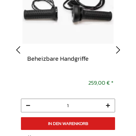
ER
Beheizbare Handgriffe
USB
2,95 €
*
259,00 €
*
IN DEN WARENKORB