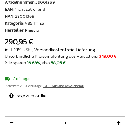
Artikelnummer:
2S001369
EAN:
Nicht zutreffend
HAN:
2S001369
Kategorie:
V85 TT E5
Hersteller:
Piaggio
290,95 €
inkl. 19% USt. ,
Versandkostenfreie Lieferung
Unverbindliche Preisempfehlung des Herstellers
:
349,00 €
(Sie sparen
16.63%
, also
58,05 €
)
Auf Lager
Lieferzeit:
2 - 3 Werktage
(DE - Ausland abweichend)
Frage zum Artikel