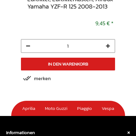
 2008-2013
Yamaha YZF-R 125 2008-2013
9,45 €
*
9,45 €
*
IN DEN WARENKORB
merken
m
Aprilia
Moto Guzzi
Piaggio
Vespa
Informationen