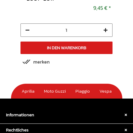
8,95 €
*
9,45 €
*
IN DEN WARENKORB
merken
m
Aprilia
Moto Guzzi
Piaggio
Vespa
Informationen
Rechtliches