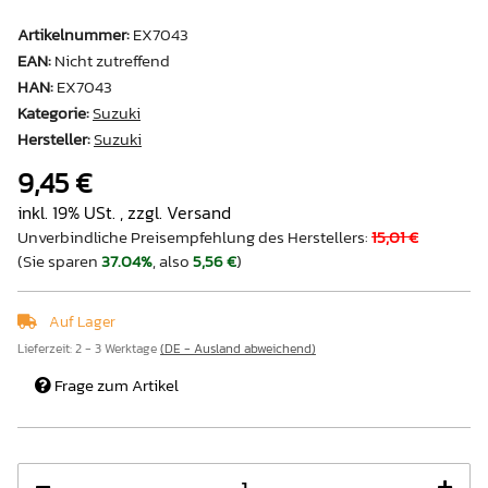
Artikelnummer:
EX7043
EAN:
Nicht zutreffend
HAN:
EX7043
Kategorie:
Suzuki
Hersteller:
Suzuki
9,45 €
inkl. 19% USt. , zzgl.
Versand
Unverbindliche Preisempfehlung des Herstellers
:
15,01 €
(Sie sparen
37.04%
, also
5,56 €
)
Auf Lager
Lieferzeit:
2 - 3 Werktage
(DE - Ausland abweichend)
Frage zum Artikel