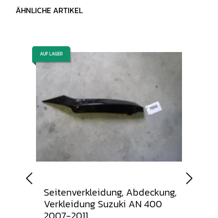
ÄHNLICHE ARTIKEL
AUF LAGER
AUF LAGER
00 A
Seitenverkleidung, Abdeckung,
Seit
Verkleidung Suzuki AN 400
Verk
2007-2011
400