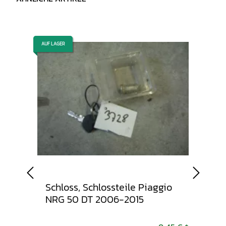
AUF LAGER
AUF LAGER
gio
Schloss, Schlossteile Piaggio
Lenker
NRG 50 DT 2006-2015
50 