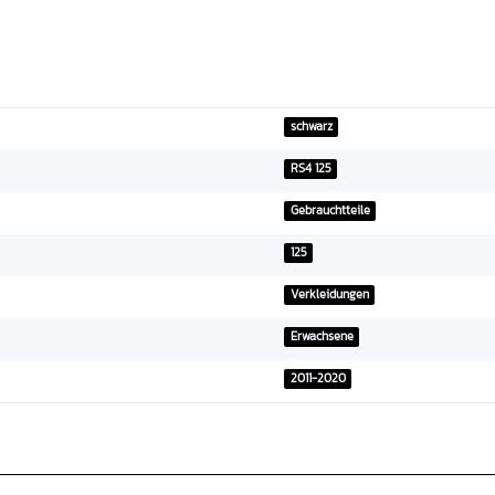
schwarz
RS4 125
Gebrauchtteile
125
Verkleidungen
Erwachsene
2011-2020