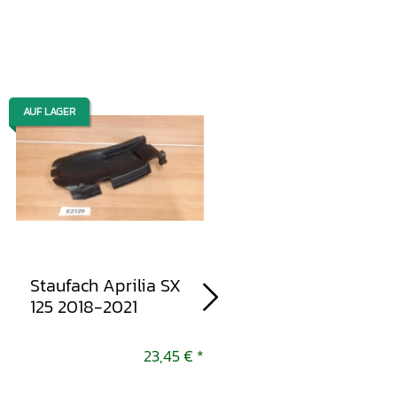
AUF LAGER
AUF LAGER
Staufach Aprilia SX
Heckverkleidung,
125 2018-2021
Abdeckung, Deckel
Aprilia RS4 125 Tuon
2017-2020
23,45 €
*
9,45 