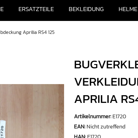
SE
ERSATZTEILE
BEKLEIDUNG
HELME
Abdeckung Aprilia RS4 125
BUGVERKLE
VERKLEIDU
APRILIA RS4
Artikelnummer:
E1720
EAN:
Nicht zutreffend
HAN:
E1720