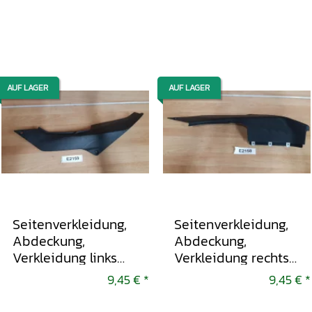
AUF LAGER
AUF LAGER
Seitenverkleidung,
Seitenverkleidung,
Abdeckung,
Abdeckung,
Verkleidung links
Verkleidung rechts
Aprilia SX 125 2018-
Aprilia SX 125 2018-
9,45 €
*
9,45 €
*
2021
2021