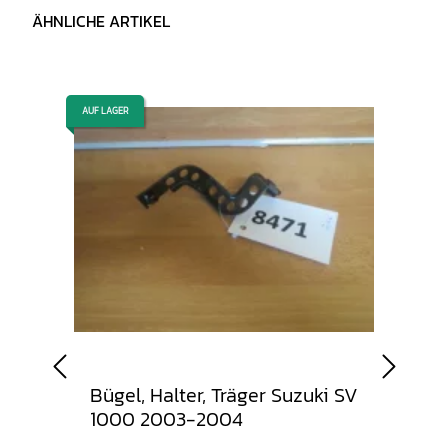
ÄHNLICHE ARTIKEL
AUF LAGER
AUF LAGER
Deckel
Bügel, Halter, Träger Suzuki SV
Blin
1000 2003-2004
Bli
200