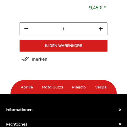
9,45 €
*
9,45 €
*
IN DEN WARENKORB
merken
m
Aprilia
Moto Guzzi
Piaggio
Vespa
Informationen
Rechtliches