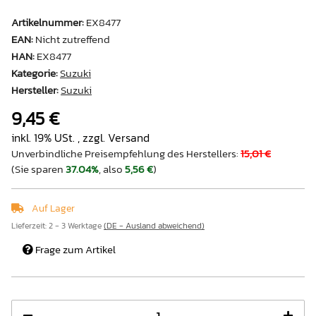
Artikelnummer:
EX8477
EAN:
Nicht zutreffend
HAN:
EX8477
Kategorie:
Suzuki
Hersteller:
Suzuki
9,45 €
inkl. 19% USt. , zzgl.
Versand
Unverbindliche Preisempfehlung des Herstellers
:
15,01 €
(Sie sparen
37.04%
, also
5,56 €
)
Auf Lager
Lieferzeit:
2 - 3 Werktage
(DE - Ausland abweichend)
Frage zum Artikel