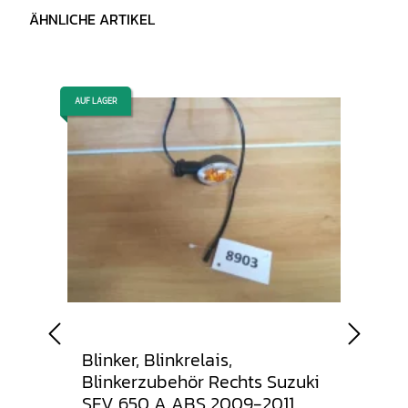
ÄHNLICHE ARTIKEL
AUF LAGER
AUF LAGER
Blinker, Blinkrelais,
Blin
 GSX-
Blinkerzubehör Rechts Suzuki
Blin
SFV 650 A ABS 2009-2011