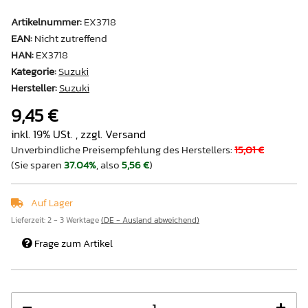
Artikelnummer:
EX3718
EAN:
Nicht zutreffend
HAN:
EX3718
Kategorie:
Suzuki
Hersteller:
Suzuki
9,45 €
inkl. 19% USt. , zzgl.
Versand
Unverbindliche Preisempfehlung des Herstellers
:
15,01 €
(Sie sparen
37.04%
, also
5,56 €
)
Auf Lager
Lieferzeit:
2 - 3 Werktage
(DE - Ausland abweichend)
Frage zum Artikel