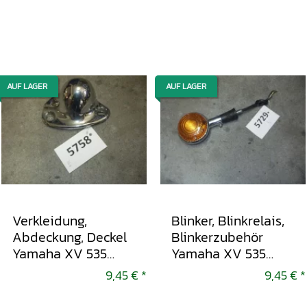
AUF LAGER
AUF LAGER
Verkleidung,
Blinker, Blinkrelais,
Abdeckung, Deckel
Blinkerzubehör
Yamaha XV 535
Yamaha XV 535
Virago 1999-2003
Virago 1999-2003
9,45 €
*
9,45 €
*