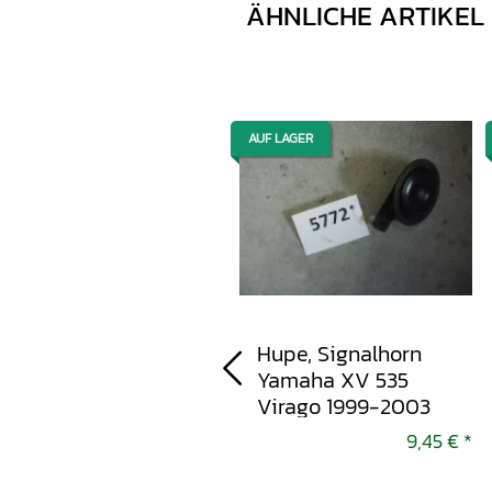
ÄHNLICHE ARTIKEL
AUF LAGER
AUF LAGER
Luftfilter,
Hupe, Signalhorn
Luftfilterkasten,
Yamaha XV 535
Airbox Yamaha YZF-R
Virago 1999-2003
125 2008-2013
9,45 €
*
9,45 €
*