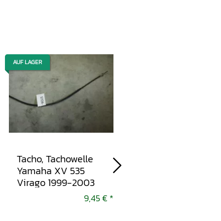
AUF LAGER
AUF LAGER
Tacho, Tachowelle
Zündspule, Zündung
Yamaha XV 535
Yamaha XV 535
Virago 1999-2003
Virago 1999-2003
9,45 €
*
13,95 